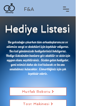
F&A
Hediye Listesi
​Bu yolculuğa çıkarken tüm arkadaşlarımıza ve
ailemize sevgi ve destekleri için teşekkür ediyoruz.
Bu özel günümüzde hediyelerinizi bekliyoruz.
Hediye listesinden bunlara göz atabilir ve sizin için
uygun olanı seçebilirsiniz. Sizden gelen hediyeler,
yeni evimizi daha da özel kılacak ve bu anı
unutulmaz kılacaktır. Cömertliğiniz için çok
teşekkür ederiz.
Mutfak Robotu
Tost Makinesi