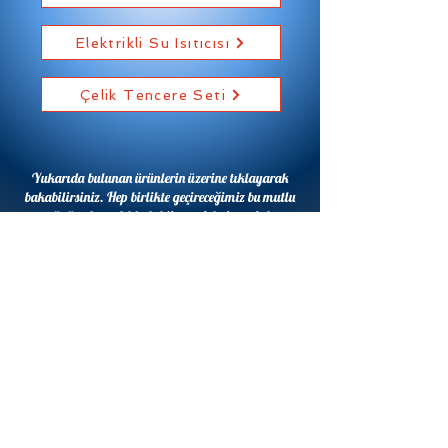
Elektrikli Su Isıtıcısı
Çelik Tencere Seti
Yukarıda bulunan ürünlerin üzerine tıklayarak
bakabilirsiniz. Hep birlikte geçireceğimiz bu mutlu
günü sabırsızlıkla bekliyor, sizleri sevgiyle
kucaklıyoruz. Desteğiniz ve katılımınız için
şimdiden teşekkür ederiz. ​
Sevgiler...
ALLEVENTY